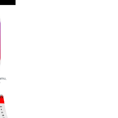
iamu,
)