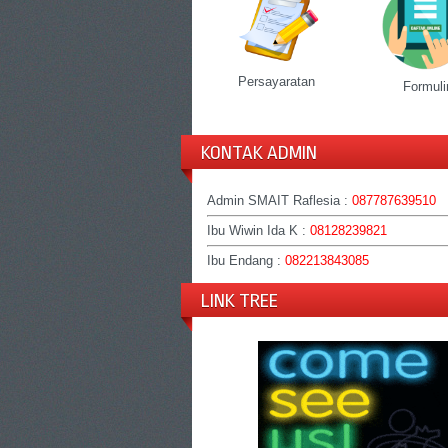
Persayaratan
Formuli
KONTAK ADMIN
Admin SMAIT Raflesia :
087787639510
Ibu Wiwin Ida K :
08128239821
Ibu Endang :
082213843085
LINK TREE