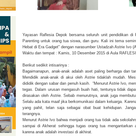
Yayasan Raflesia Depok bersama seluruh unit pendidikan di
Parenting untuk orang tua siswa, dan guru. Kali ini tema semi
Hebat di Era Gadget" dengan narasumber Ustadzah Astrie Ivo (Ar
Waktu dan tempat : Kamis, 10 Desember 2015 di Aula RAFLESIA
Berikut sedikit intisarinya :
Bagaimanapun, anak-anak adalah aset paling berharga dan ta
Mendidik anak-anak di akui oleh Astrie tidaklah mudah. Mes
dididik dengan sabar dan penuh kasih. “Menurut Astrie Ivo, me
tegas. Dalam urusan mengasuh buah hati, tentunya tidak dapat 
dirasakan oleh Astrie. Sebab menurutnya, anak juga membutuh
Selalu ada kata maaf jika berkomunikasi dalam keluarga. Karena
yang pahit, telan saja sebagai obat buat kehidupan. Jan
terangnya.
Menurut Astrie Ivo bahwa menjadi orang tua tidak ada sekolahn
sampai di Akherat sehingga tugas orang tua mengantarkan 
karena anak adalah investasi di akhirat.