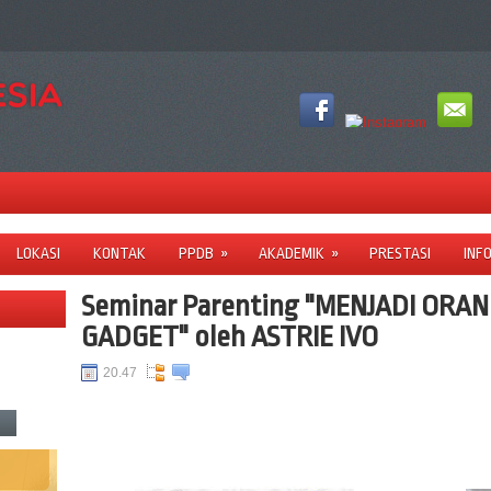
LOKASI
KONTAK
PPDB
»
AKADEMIK
»
PRESTASI
INF
Seminar Parenting "MENJADI ORAN
GADGET" oleh ASTRIE IVO
20.47