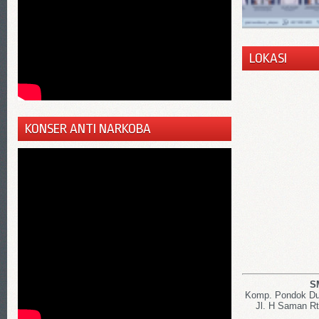
LOKASI
KONSER ANTI NARKOBA
S
Komp. Pondok Dut
Jl. H Saman Rt