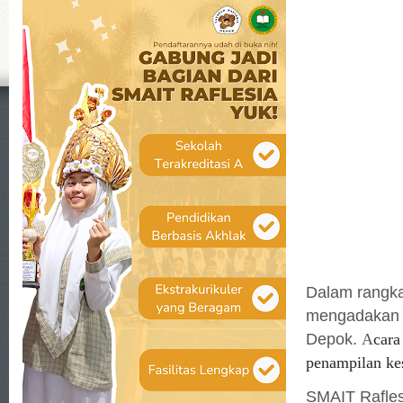
Dalam rangka
mengadakan
Depok.
A
cara
penampilan kes
SMAIT Rafles