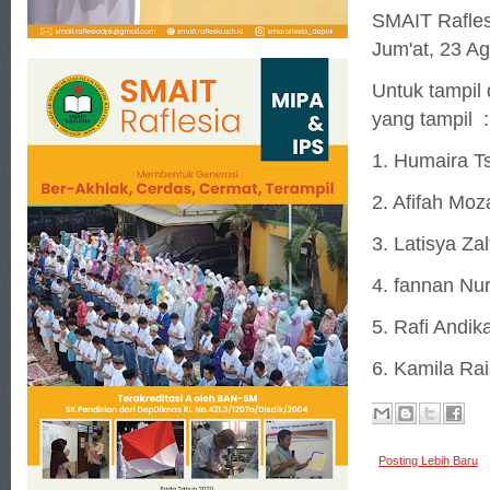
SMAIT Rafl
Jum'at, 23 A
Untuk tampil
yang tampil 
1. Humaira Ts
2. Afifah Moz
3. Latisya Za
4. fannan Nu
5. Rafi Andik
6. Kamila Ra
Posting Lebih Baru