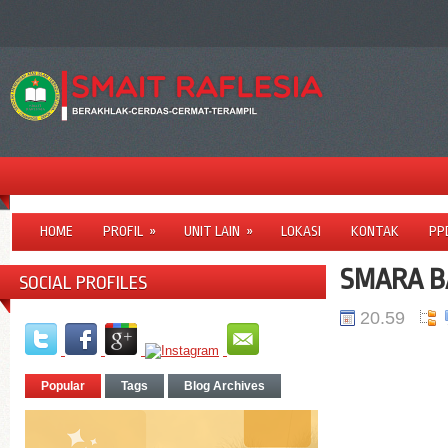
HOME
PROFIL
»
UNIT LAIN
»
LOKASI
KONTAK
PP
SMARA BA
SOCIAL PROFILES
20.59
Popular
Tags
Blog Archives