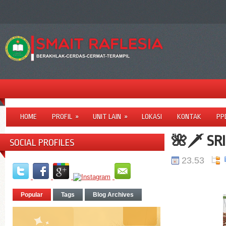
HOME
PROFIL
»
UNIT LAIN
»
LOKASI
KONTAK
PP
🌺🗡️ SR
SOCIAL PROFILES
23.53
Popular
Tags
Blog Archives