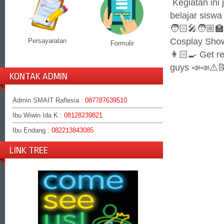
Kegiatan ini
belajar siswa -
🧑🏻‍🎤🧑🏼‍
Cosplay Show
Persayaratan
Formulir
👩🏻‍🍳 Get r
guys 📣📣⚠️
KONTAK ADMIN
Admin SMAIT Raflesia :
087787639510
Ibu Wiwin Ida K :
08128239821
Ibu Endang :
082213843085
LINK TREE