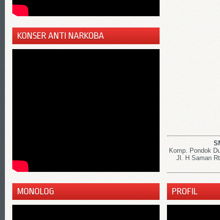
KONSER ANTI NARKOBA
S
Komp. Pondok Dut
Jl. H Saman Rt
PROFIL
MONOLOG