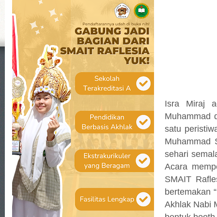
Isra Miraj 
Muhammad da
satu peristiw
Muhammad SA
sehari semala
Acara memper
SMAIT Rafles
bertemakan 
Akhlak Nabi 
bentuk booth