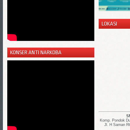
LOKASI
KONSER ANTI NARKOBA
S
Komp. Pondok Dut
Jl. H Saman Rt