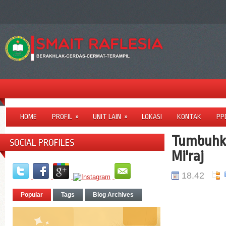
HOME
PROFIL
»
UNIT LAIN
»
LOKASI
KONTAK
PP
Tumbuhka
SOCIAL PROFILES
Mi'raj
18.42
Popular
Tags
Blog Archives