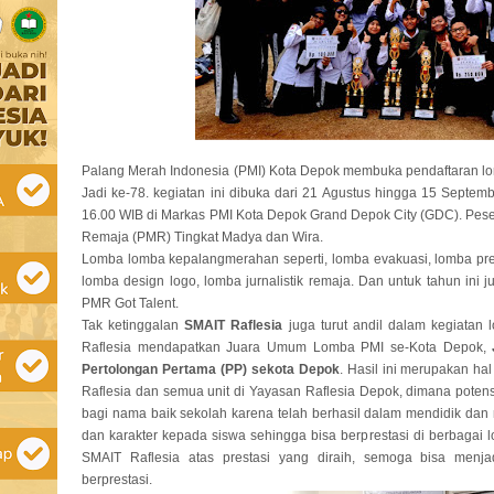
Palang Merah Indonesia (PMI) Kota Depok membuka pendaftaran l
Jadi ke-78. kegiatan ini dibuka dari 21 Agustus hingga 15 Septemb
16.00 WIB di Markas PMI Kota Depok Grand Depok City (GDC). Pes
Remaja (PMR) Tingkat Madya dan Wira.
Lomba lomba kepalangmerahan seperti, lomba evakuasi, lomba pres
lomba design logo, lomba jurnalistik remaja. Dan untuk tahun ini
PMR Got Talent.
Tak ketinggalan
SMAIT Raflesia
juga turut andil dalam kegiatan 
Raflesia mendapatkan Juara Umum Lomba PMI se-Kota Depok,
Pertolongan Pertama (PP) sekota Depok
. Hasil ini merupakan h
Raflesia dan semua unit di Yayasan Raflesia Depok, dimana potens
bagi nama baik sekolah karena telah berhasil dalam mendidik da
dan karakter kepada siswa sehingga bisa berprestasi di berbagai
SMAIT Raflesia atas prestasi yang diraih, semoga bisa menja
berprestasi.