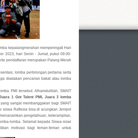
omba kepalangmerahan memperingati Hari
er 2023, hari Senin - Jumat, pukul 09.00-
erta pendaftaran merupakan Palang Merah
entasi, lomba pertolongan pertama serta
 juga diadakan pencarian bakat atau lomba
lomba PMI tersebut. Alhamdulillah, SMAIT
Juara 1 Got Talent PMI, Juara 3 lomba
al yang sangat membanggakan bagi SMAIT
i siswa Raflesia bisa di acungkan Jempol
n menanamkan pengetahuan, keterampilan,
 lomba-lomba. Selamat kepada Siswa-siswi
dikan motivasi bagi teman-teman untuk