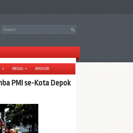
O
»
MEDIA
»
BROSUR
mba PMI se-Kota Depok