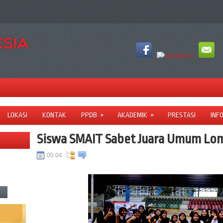
LOKASI
KONTAK
PPDB
»
AKADEMIK
»
PRESTASI
INF
Siswa SMAIT Sabet Juara Umum Lo
00.04