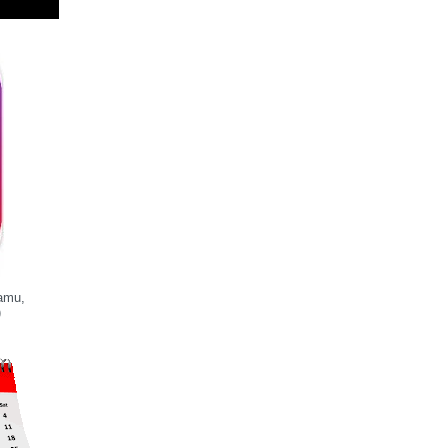
iamu,
)