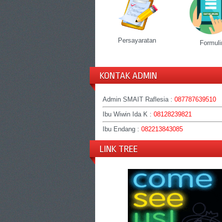
Persayaratan
Formuli
KONTAK ADMIN
Admin SMAIT Raflesia :
087787639510
Ibu Wiwin Ida K :
08128239821
Ibu Endang :
082213843085
LINK TREE