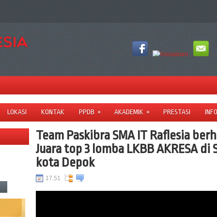
LOKASI
KONTAK
PPDB
»
AKADEMIK
»
PRESTASI
INF
Team Paskibra SMA IT Raflesia ber
Juara top 3 lomba LKBB AKRESA di 
kota Depok
17.51