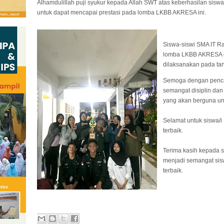
Alhamdulillah puji syukur kepada Allah SWT atas keberhasilan siswa
untuk dapat mencapai prestasi pada lomba LKBB AKRESA ini.
Siswa-siswi SMA IT Ra
lomba LKBB AKRESA di
dilaksanakan pada ta
Semoga dengan penca
semangat disiplin da
yang akan berguna u
Selamat untuk siswa/i
terbaik.
Terima kasih kepada 
menjadi semangat sis
terbaik.