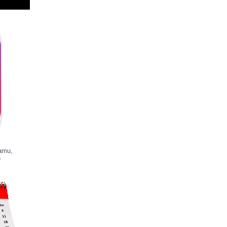
iamu,
)