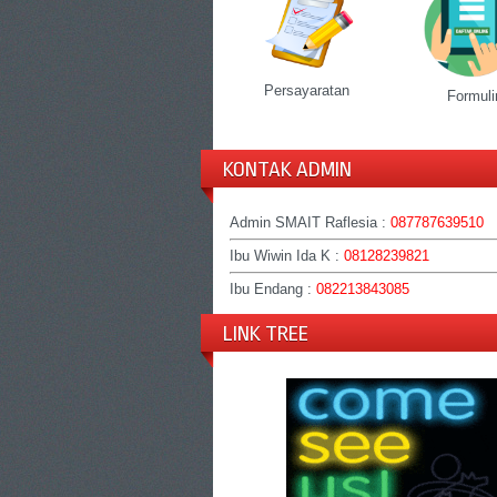
Persayaratan
Formuli
KONTAK ADMIN
Admin SMAIT Raflesia :
087787639510
Ibu Wiwin Ida K :
08128239821
Ibu Endang :
082213843085
LINK TREE